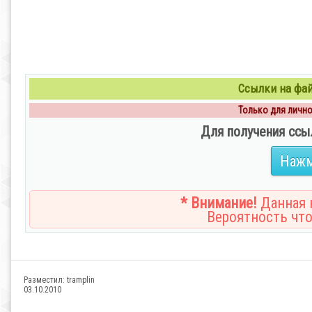
Ссылки на файл
Только для личног
Для получения ссы
Нажм
* Внимание!
Данная н
Вероятность что
Разместил:
tramplin
03.10.2010