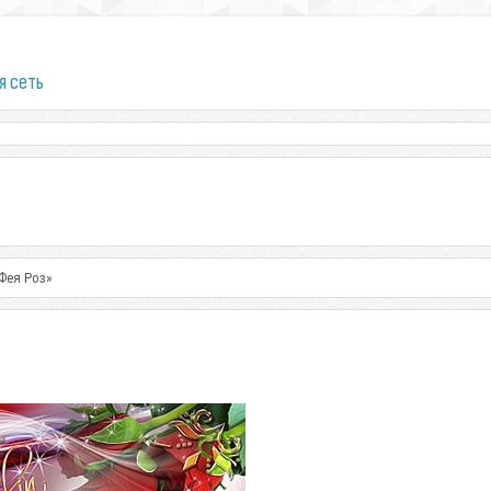
я сеть
Фея Роз»