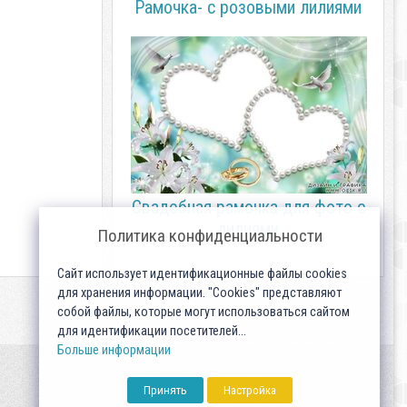
Рамочка- с розовыми лилиями
Свадебная рамочка для фото с
лилиями
Политика конфиденциальности
Сайт использует идентификационные файлы cookies
для хранения информации. "Cookies" представляют
собой файлы, которые могут использоваться сайтом
для идентификации посетителей...
Больше информации
Принять
Настройка