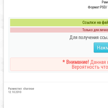
Рам
Формат PSD/ 
Ссылки на файл
Только для личног
Для получения ссы
Нажм
* Внимание!
Данная н
Вероятность что
Разместил:
sharovae
12.10.2010