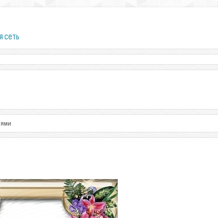
я сеть
иями