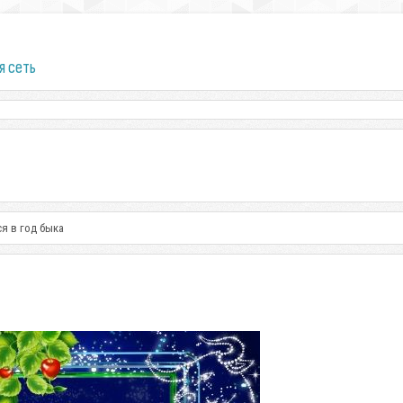
я сеть
ся в год быка