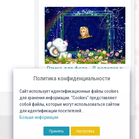
Рамка для фото - Я родился в
год крысы
Политика конфиденциальности
Сайт использует идентификационные файлы cookies
для хранения информации. "Cookies" представляют
собой файлы, которые могут использоваться сайтом
для идентификации посетителей...
Больше информации
Принять
Настройка