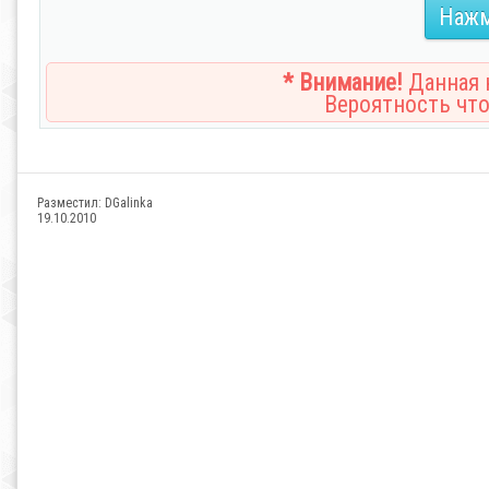
Нажм
* Внимание!
Данная н
Вероятность что
Разместил:
DGalinka
19.10.2010