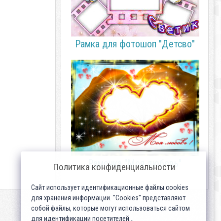
Рамка для фотошоп "Детсво"
Рамочка "Моя любовь"
Политика конфиденциальности
Сайт использует идентификационные файлы cookies
для хранения информации. "Cookies" представляют
собой файлы, которые могут использоваться сайтом
для идентификации посетителей...