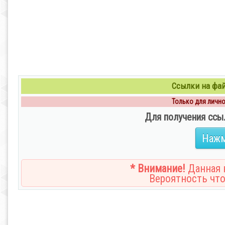
Ссылки на файл
Только для личног
Для получения ссы
Нажм
* Внимание!
Данная н
Вероятность что