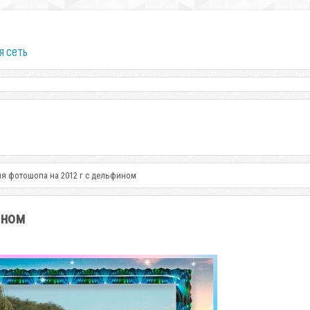
я сеть
ля фотошопа на 2012 г с дельфином
ином