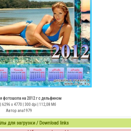
я фотошопа на 2012 г с дельфином
 6296 x 4770 | 300 dpi | 112,08 Мб
Автор ana1979
ы для загрузки / Download links