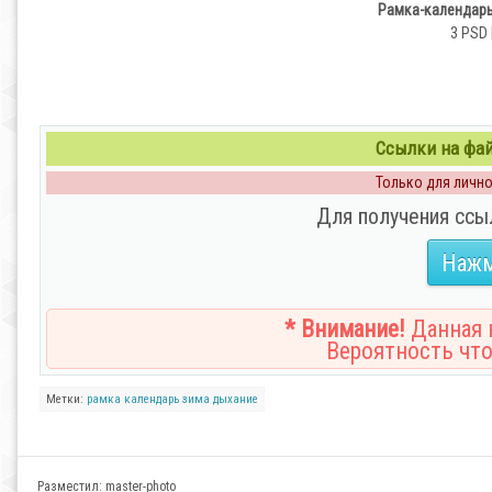
Рамка-календарь
3 PSD 
Ссылки на файл
Только для личног
Для получения ссы
Нажм
* Внимание!
Данная н
Вероятность что
Метки:
рамка
календарь
зима
дыхание
Разместил:
master-photo