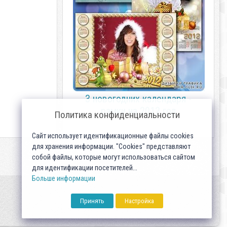
3 новогодних календаря -
рамки на 2012 год
Политика конфиденциальности
Сайт использует идентификационные файлы cookies
для хранения информации. "Cookies" представляют
собой файлы, которые могут использоваться сайтом
для идентификации посетителей...
Больше информации
Принять
Настройка