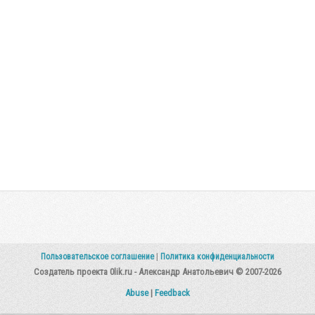
Пользовательское соглашение
|
Политика конфиденциальности
Создатель проекта 0lik.ru - Александр Анатольевич © 2007-2026
Abuse
|
Feedback