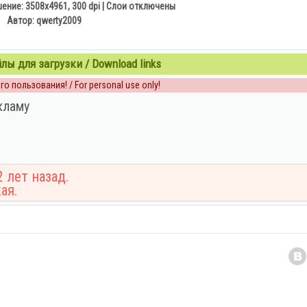
ение: 3508x4961, 300 dpi | Слои отключены
Автор: qwerty2009
ы для загрузки / Download links
о пользования! / For personal use only!
кламу
 лет назад.
ая.