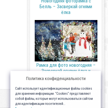
Новогодняя фоторамка с
Белль – Засверкай огнями
ёлка
Рамка для фото новогодняя –
Засверкай огнями ёлка и
порадуй малышей
Политика конфиденциальности
Сайт использует идентификационные файлы cookies
для хранения информации. "Cookies" представляют
собой файлы, которые могут использоваться сайтом
для идентификации посетителей...