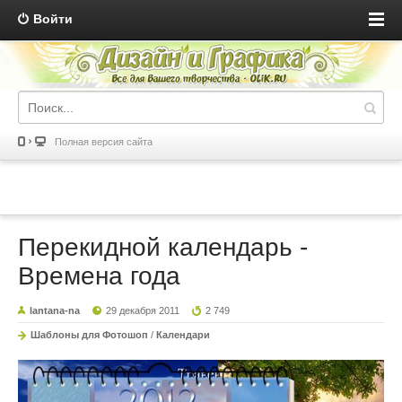
Войти
Полная версия сайта
Перекидной календарь -
Времена года
lantana-na
29 декабря 2011
2 749
Шаблоны для Фотошоп
/
Календари