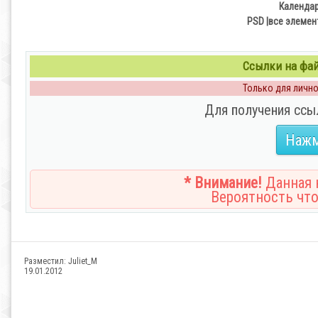
Календар
PSD |все элемент
Ссылки на файл
Только для личног
Для получения ссы
Нажм
* Внимание!
Данная н
Вероятность что
Разместил:
Juliet_M
19.01.2012