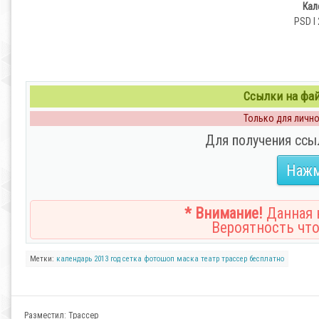
Кал
PSD l 
Ссылки на файл
Только для личног
Для получения ссы
Нажм
* Внимание!
Данная н
Вероятность что
Метки:
календарь
2013
год
сетка
фотошоп
маска
театр
трассер
бесплатно
Разместил:
Трассер