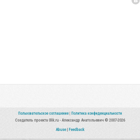
Пользовательское соглашение
|
Политика конфиденциальности
Создатель проекта 0lik.ru - Александр Анатольевич © 2007-2026
Abuse
|
Feedback