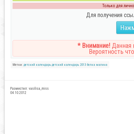
Только для личног
Для получения ссы
Нажм
* Внимание!
Данная н
Вероятность что
Метки:
детский
календарь
детский
календарь
2013
белка
малина
Разместил:
vasilisa_miss
04.10.2012