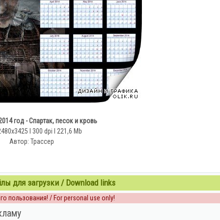
014 год - Спартак, песок и кровь
2480x3425 l 300 dpi l 221,6 Mb
Автор: Трассер
ы для загрузки / Download links
о пользования! / For personal use only!
кламу