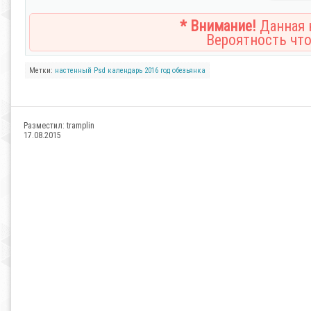
* Внимание!
Данная н
Вероятность что
Метки:
настенный
Psd
календарь
2016
год
обезьянка
Разместил:
tramplin
17.08.2015