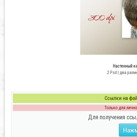
Настенный ка
2 Psd | два разме
Ссылки на файл
Только для личног
Для получения ссы
Нажм