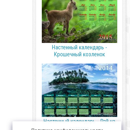
Настенный календарь -
Крошечный козленок
Настенный календарь - Рай на
острове