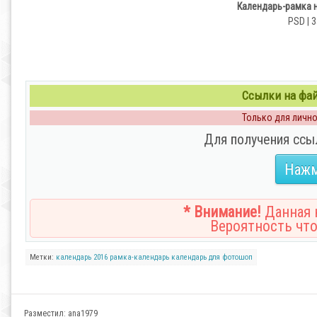
Календарь-рамка н
PSD | 3
Ссылки на файл
Только для личног
Для получения ссы
Нажм
* Внимание!
Данная н
Вероятность что
Метки:
календарь
2016
рамка-календарь
календарь для фотошоп
Разместил:
ana1979