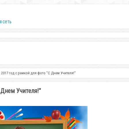
я сеть
 2017 год с рамкой для фото "С Днем Учителя!"
 Днем Учителя!"