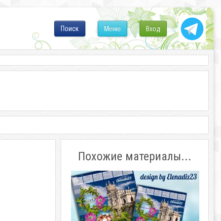
Поиск
Меню
Вход
Похожие материалы...