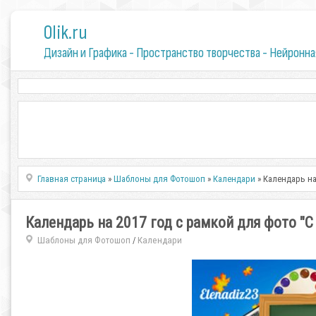
0lik.ru
Дизайн и Графика - Пространство творчества - Нейронна
Главная страница
»
Шаблоны для Фотошоп
»
Календари
» Календарь на
Календарь на 2017 год с рамкой для фото "С
Шаблоны для Фотошоп
Календари
/