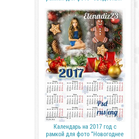
Календарь на 2017 год с
рамкой для фото "Новогоднее