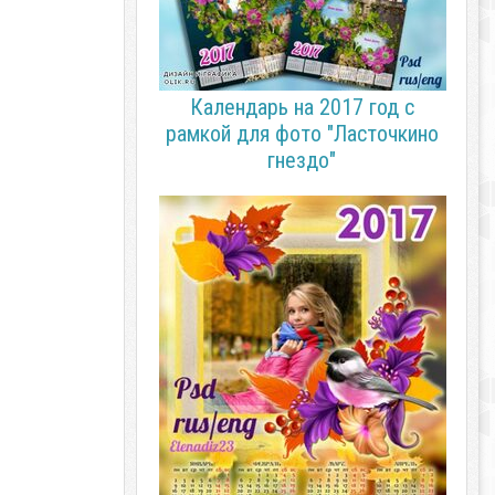
Календарь на 2017 год с
рамкой для фото "Ласточкино
гнездо"