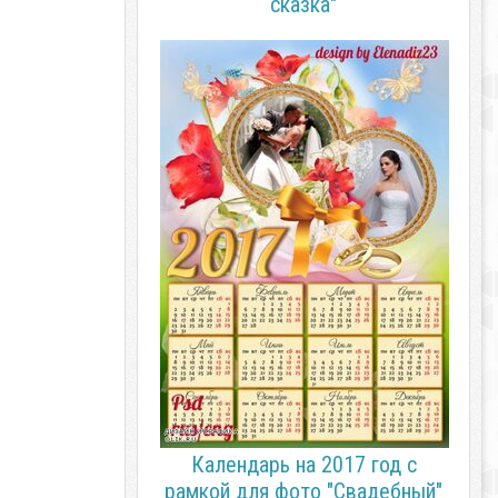
сказка"
Календарь на 2017 год с
рамкой для фото "Свадебный"