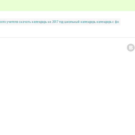
фото учителя
скачать календарь на 2017 год
школьный календарь
календарь с фо