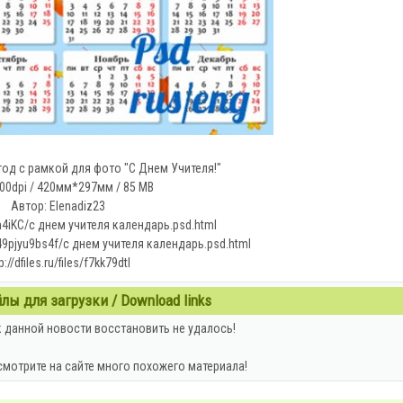
год с рамкой для фото "С Днем Учителя!"
300dpi / 420мм*297мм / 85 MB
Автор: Elenadiz23
qsm4iKC/с днем учителя календарь.psd.html
m49pjyu9bs4f/с днем учителя календарь.psd.html
p://dfiles.ru/files/f7kk79dtl
ы для загрузки / Download links
 данной новости восстановить не удалось!
смотрите на сайте много похожего материала!