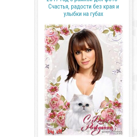
Счастья, радости без края и
улыбки на губах