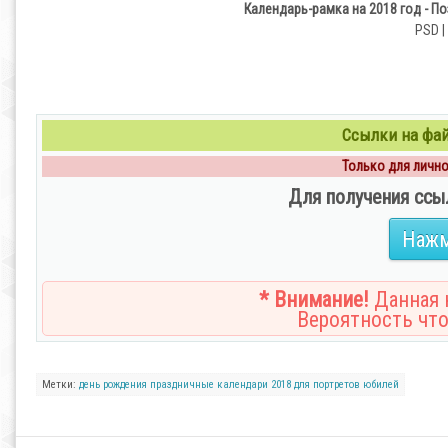
Календарь-рамка на 2018 год - П
PSD |
Ссылки на файл
Только для личног
Для получения ссы
Нажм
* Внимание!
Данная н
Вероятность что
Метки:
день рождения
праздничные
календари
2018
для портретов
юбилей