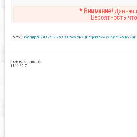
* Внимание!
Данная н
Вероятность что
Метки:
календари
2018
на 12 месяцев
помесячный
перекидной
calendar
настенный
Разместил:
lunar.elf
14.11.2017