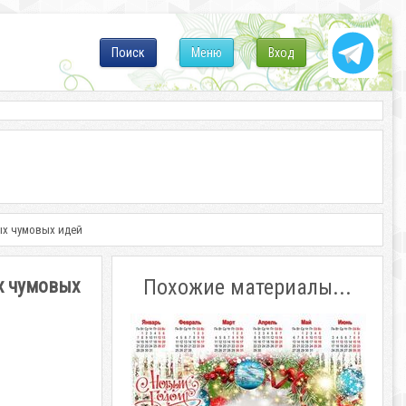
Поиск
Меню
Вход
ых чумовых идей
х чумовых
Похожие материалы...