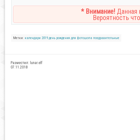
* Внимание!
Данная н
Вероятность что
Метки:
календари
2019
день рождения
для фотошопа
поздравительные
Разместил:
lunar.elf
07.11.2018