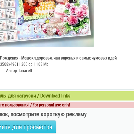
 Рождения - Мешок здоровья, чан варенья и самых чумовых идей
 3508x4961 | 300 dpi | 103 Mb
Автор: lunar.elf
ы для загрузки / Download links
о пользования! / For personal use only!
лок, посмотрите короткую рекламу
ите для просмотра