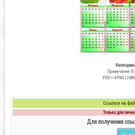
Календарь 
Примечание: В 
PSD + 4 PNG | 2480 
Ссылки на файл
Только для личног
Для получения ссы
Нажм