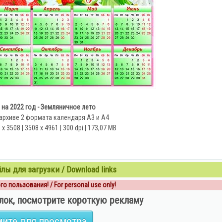
на 2022 год - Земляничное лето
архиве 2 формата календаря А3 и А4
x 3508 | 3508 x 4961 | 300 dpi | 173,07 MB
ы для загрузки / Download links
о пользования! / For personal use only!
лок, посмотрите короткую рекламу
ите для просмотра