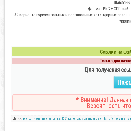
Шаблоны 
Формат PNG + CDR файл | 
32 варианта горизонтальных и вертикальных календарных сеток н
украи
Ссылки на файл
Только для личног
Для получения ссы
Нажм
* Внимание!
Данная н
Вероятность что
Метки:
png
cdr
календарная сетка
2024
календарь
calendar
calendar grid
lady marisa