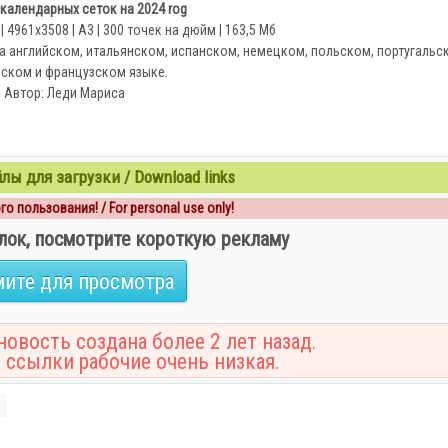
календарных сеток на 2024 rog
4961x3508 | А3 | 300 точек на дюйм | 163,5 Мб
а английском, итальянском, испанском, немецком, польском, португальс
нском и французском языке.
Автор: Леди Мариса
ы для загрузки / Download links
о пользования! / For personal use only!
лок, посмотрите короткую рекламу
ите для просмотра
овость создана более 2 лет назад.
 ссылки рабочие очень низкая.