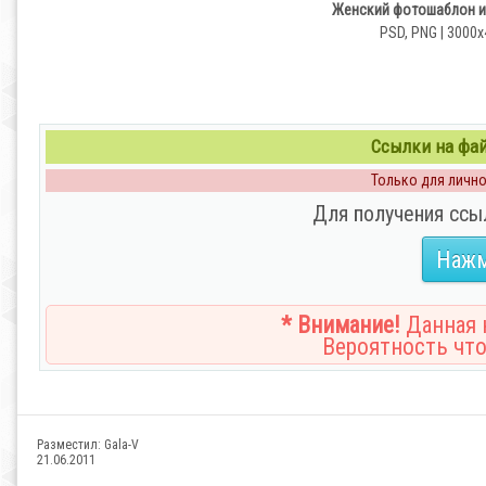
Женский фотошаблон и 
PSD, PNG | 3000x
Ссылки на файл
Только для личног
Для получения ссы
Нажм
* Внимание!
Данная н
Вероятность что
Разместил:
Gala-V
21.06.2011