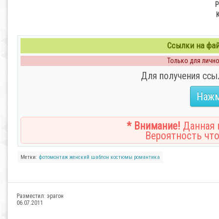
P
Ссылки на файл
Только для личног
Для получения ссы
Нажм
* Внимание!
Данная н
Вероятность что
Метки:
фотомонтаж
женский шаблон
костюмы
романтика
Разместил:
эрагон
06.07.2011