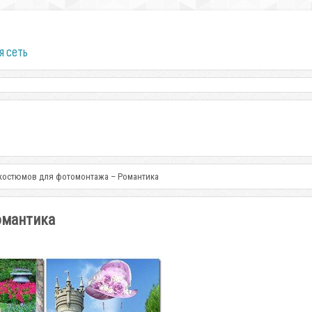
я сеть
костюмов для фотомонтажа – Романтика
омантика