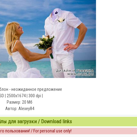
блон - неожиданное предложение
D | 2500x1674 | 300 dpi |
Размер: 20 Мб
Автор: Alexey84
ы для загрузки / Download links
о пользования! / For personal use only!