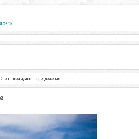
я сеть
аблон - неожиданное предложение
е