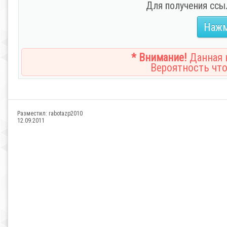
Для получения ссы
Нажм
* Внимание!
Данная н
Вероятность что
Разместил:
rabotazp2010
12.09.2011