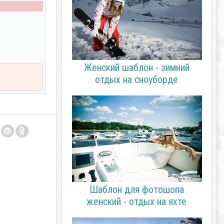
Женский шаблон - зимний
отдых на сноуборде
Шаблон для фотошопа
женский - отдых на яхте