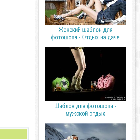
Женский шаблон для
фотошопа - Отдых на даче
Шаблон для фотошопа -
мужской отдых