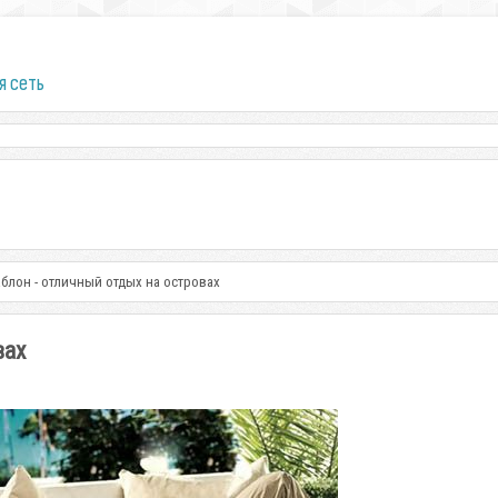
я сеть
блон - отличный отдых на островах
вах