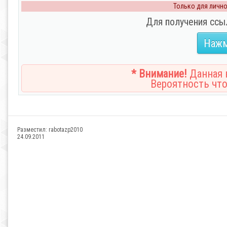
Только для личног
Для получения ссы
Нажм
* Внимание!
Данная н
Вероятность что
Разместил:
rabotazp2010
24.09.2011