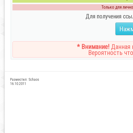
Только для личног
Для получения ссы
Нажм
* Внимание!
Данная н
Вероятность что
Разместил:
Schaos
16.10.2011