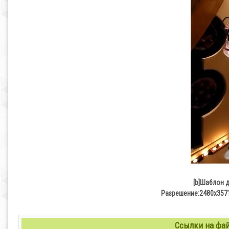
[b]Шаблон 
Разрешение:2480х3571
Ссылки на файл