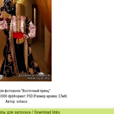
для фотошопа "Восточный принц"
|300 dpi|Формат: PSD |Размер архива: 27мб|
Автор: schaos
ы для загрузки / Download links