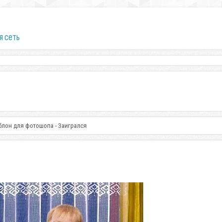
я сеть
блон для фотошопа - Заигрался