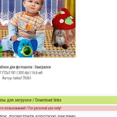
аблон для фотошопа - Заигрался
1772x1181 | 300 dpi | 16,6 мб
Автор: tatka170361
ы для загрузки / Download links
о пользования! / For personal use only!
лок, посмотрите короткую рекламу