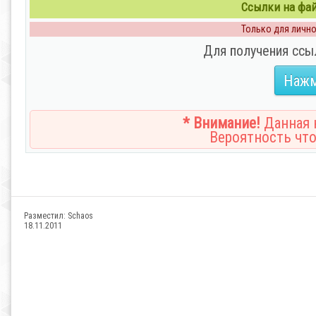
Ссылки на файл
Только для личног
Для получения ссы
Нажм
* Внимание!
Данная н
Вероятность что
Разместил:
Schaos
18.11.2011