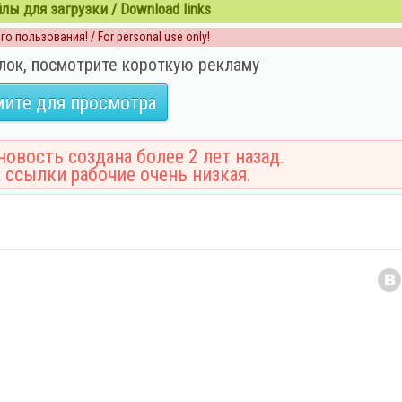
ы для загрузки / Download links
о пользования! / For personal use only!
лок, посмотрите короткую рекламу
ите для просмотра
овость создана более 2 лет назад.
 ссылки рабочие очень низкая.