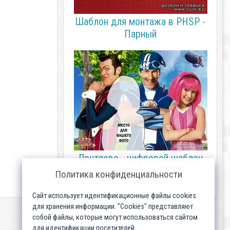
Шаблон для монтажа в PHSP -
Парный
Лентяево - цифровой шаблон
для монтажа в PHSP
Политика конфиденциальности
Сайт использует идентификационные файлы cookies
для хранения информации. "Cookies" представляют
собой файлы, которые могут использоваться сайтом
для идентификации посетителей...