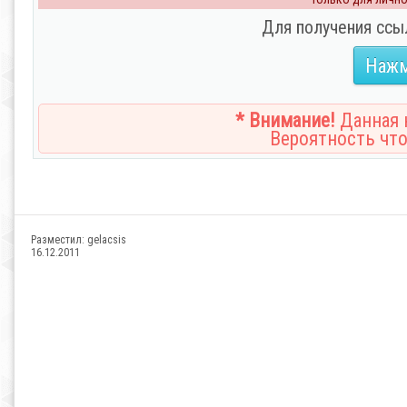
Для получения ссы
Нажм
* Внимание!
Данная н
Вероятность что
Разместил:
gelacsis
16.12.2011