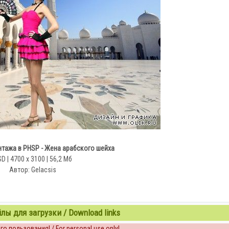
тажа в PHSP - Жена арабского шейха
D | 4700 x 3100 | 56,2 Мб
Автор: Gelacsis
ы для загрузки / Download links
о пользования! / For personal use only!