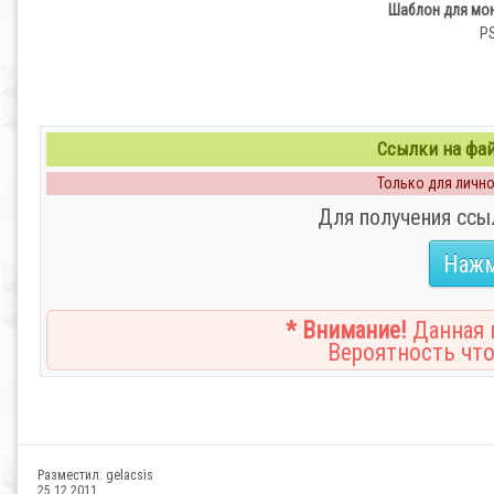
Шаблон для мон
PS
Ссылки на файл
Только для личног
Для получения ссы
Нажм
* Внимание!
Данная н
Вероятность что
Разместил:
gelacsis
25.12.2011