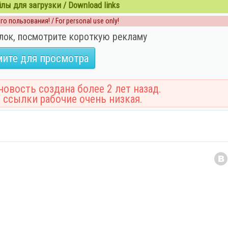
ы для загрузки / Download links
о пользования! / For personal use only!
лок, посмотрите короткую рекламу
ите для просмотра
овость создана более 2 лет назад.
 ссылки рабочие очень низкая.