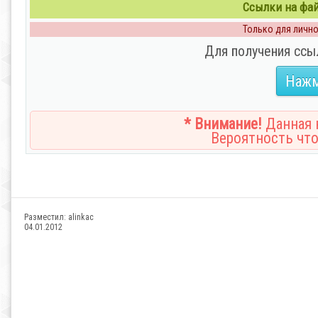
Ссылки на файл
Только для личног
Для получения ссы
Нажм
* Внимание!
Данная н
Вероятность что
Разместил:
alinkac
04.01.2012