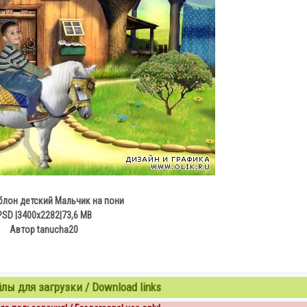
лон детский Мальчик на пони
PSD |3400х2282|73,6 MB
Автор tanucha20
ы для загрузки / Download links