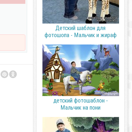
Детский шаблон для
фотошопа - Мальчик и жираф
детский фотошаблон -
Mальчик на пони