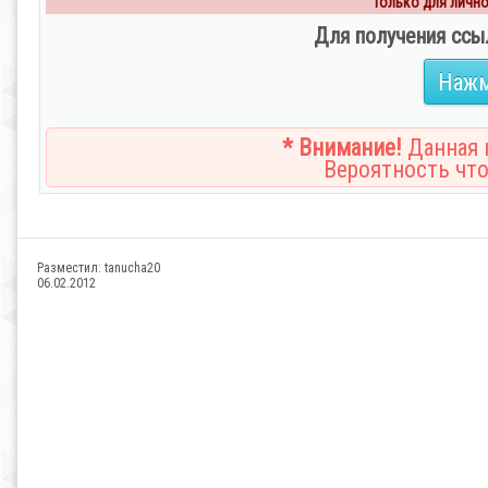
Только для личног
Для получения ссы
Нажм
* Внимание!
Данная н
Вероятность что
Разместил:
tanucha20
06.02.2012