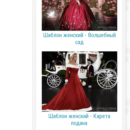
Шаблон женский - Волшебный
сад
Шаблон женский - Карета
подана