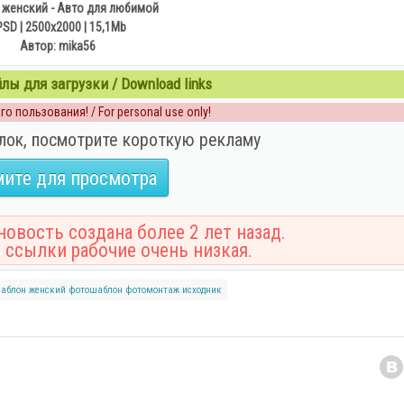
женский - Авто для любимой
PSD | 2500х2000 | 15,1Mb
Автор: mika56
ы для загрузки / Download links
о пользования! / For personal use only!
лок, посмотрите короткую рекламу
ите для просмотра
овость создана более 2 лет назад.
 ссылки рабочие очень низкая.
аблон женский
фотошаблон
фотомонтаж
исходник