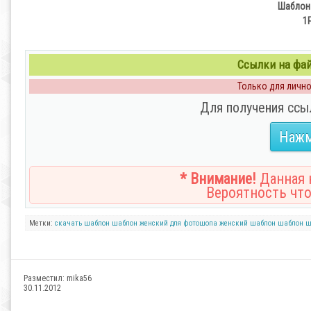
Шаблон 
1
Ссылки на файл
Только для личног
Для получения ссы
Нажм
* Внимание!
Данная н
Вероятность что
Метки:
скачать шаблон
шаблон женский для фотошопа
женский шаблон
шаблон
ш
Разместил:
mika56
30.11.2012