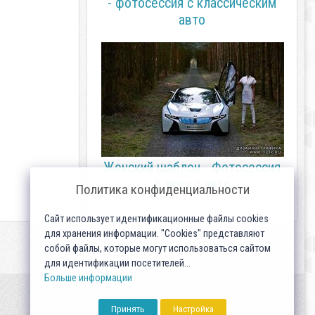
- фотосессия с классическим
авто
Женский шаблон - Фотосессия
в лесу с авто
Политика конфиденциальности
Сайт использует идентификационные файлы cookies
для хранения информации. "Cookies" представляют
собой файлы, которые могут использоваться сайтом
для идентификации посетителей...
Больше информации
Принять
Настройка