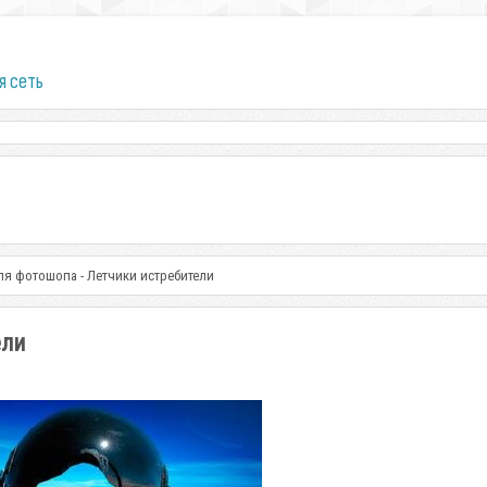
я сеть
я фотошопа - Летчики истребители
ели