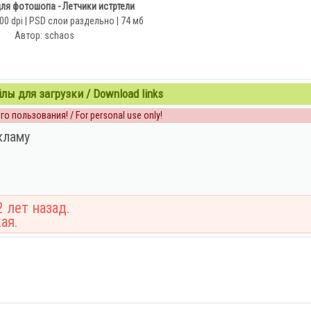
ля фотошопа - Летчики истртели
00 dpi | PSD слои раздельно | 74 мб
Автор: schaos
ы для загрузки / Download links
о пользования! / For personal use only!
кламу
 лет назад.
ая.