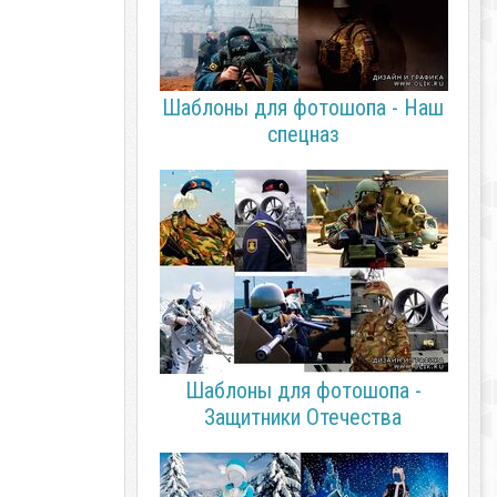
Шаблоны для фотошопа - Наш
спецназ
Шаблоны для фотошопа -
Защитники Отечества