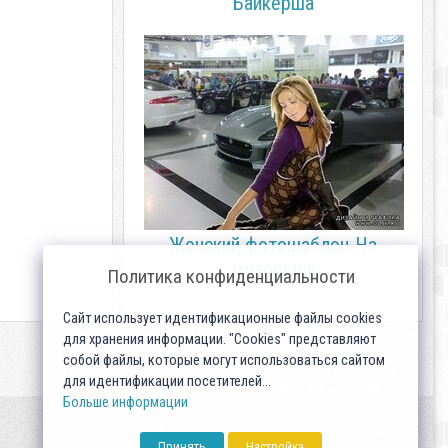
Байкерша
Женский фотошаблон-На
моторшоу
Политика конфиденциальности
Сайт использует идентификационные файлы cookies
для хранения информации. "Cookies" представляют
собой файлы, которые могут использоваться сайтом
для идентификации посетителей...
Больше информации
Принять
Настройка