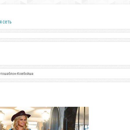
я сеть
отошаблон-Ковбойша