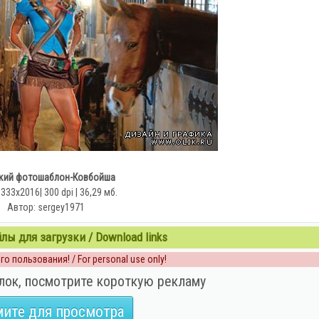
кий фотошаблон-Ковбойша
333x2016| 300 dpi | 36,29 мб.
Автор: sergey1971
ы для загрузки / Download links
о пользования! / For personal use only!
лок, посмотрите короткую рекламу
ите для просмотра