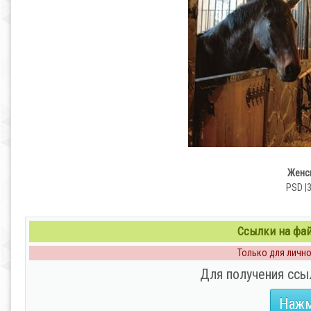
Женс
PSD |3
Ссылки на файл
Только для личног
Для получения ссы
Нажм