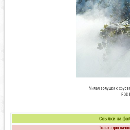
Милая золушка с хруст
PSD |
Ссылки на файл
Только для личног