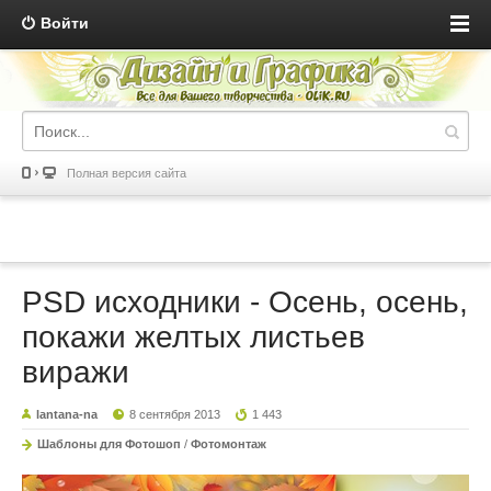
Войти
Полная версия сайта
PSD исходники - Осень, осень,
покажи желтых листьев
виражи
lantana-na
8 сентября 2013
1 443
Шаблоны для Фотошоп
/
Фотомонтаж