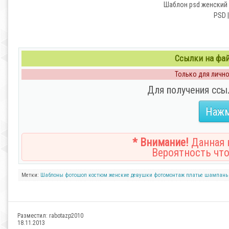
Шаблон psd женский 
PSD |
Ссылки на файл
Только для личног
Для получения ссы
Нажм
* Внимание!
Данная н
Вероятность что
Метки:
Шаблоны
фотошоп
костюм
женские
девушки
фотомонтаж
платье
шампань
Разместил:
rabotazp2010
18.11.2013