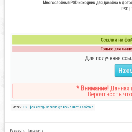
Многослойный PSD исходник для дизайна в фотош
PSD | 
Ссылки на файл
Только для личног
Для получения ссы
Нажм
* Внимание!
Данная н
Вероятность что
Метки:
PSD фон
исходник
гибискус
весна
цветы
бабочка
Разместил:
lantana-na