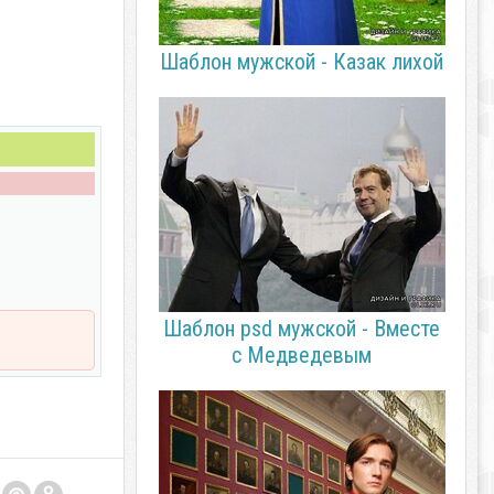
Шаблон мужской - Казак лихой
Шаблон psd мужской - Вместе
с Медведевым