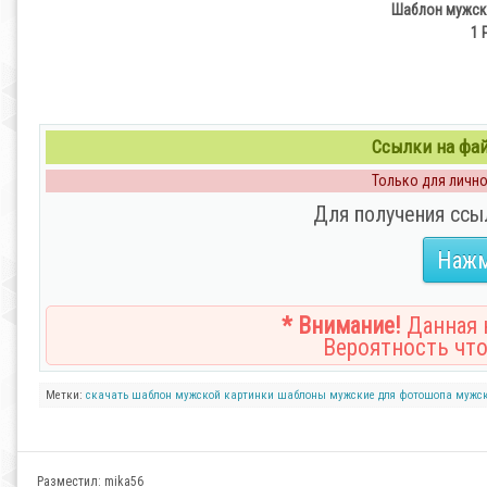
Шаблон мужско
1 
Ссылки на файл
Только для личног
Для получения ссы
Нажм
* Внимание!
Данная н
Вероятность что
Метки:
скачать шаблон мужской
картинки
шаблоны мужские для фотошопа
мужс
Разместил:
mika56