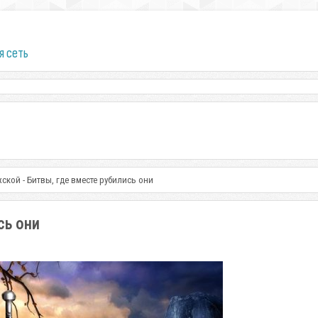
я сеть
ской - Битвы, где вместе рубились они
сь они