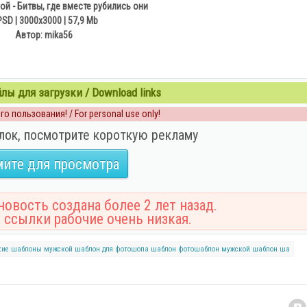
й - Битвы, где вместе рубились они
PSD | 3000х3000 | 57,9 Mb
Автор: mika56
ы для загрузки / Download links
о пользования! / For personal use only!
лок, посмотрите короткую рекламу
ите для просмотра
овость создана более 2 лет назад.
 ссылки рабочие очень низкая.
кие шаблоны
мужской шаблон для фотошопа
шаблон
фотошаблон
мужской шаблон
ша