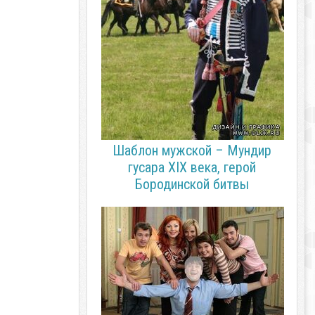
Шаблон мужской – Мундир
гусара XIX века, герой
Бородинской битвы