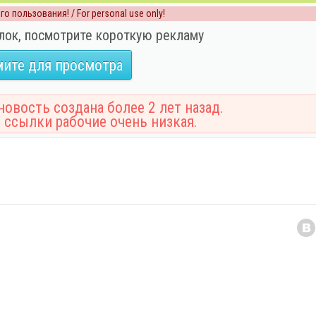
о пользования! / For personal use only!
лок, посмотрите короткую рекламу
ите для просмотра
овость создана более 2 лет назад.
 ссылки рабочие очень низкая.