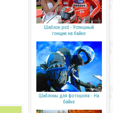
Шаблон psd - Успешный
гонщик на байке
Шаблоны для фотошопа - На
байке