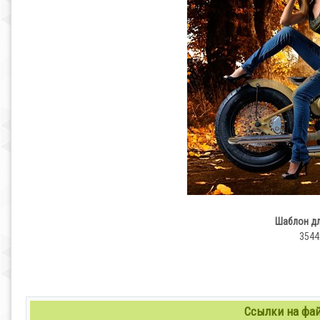
Шаблон дл
3544х
Ссылки на файл