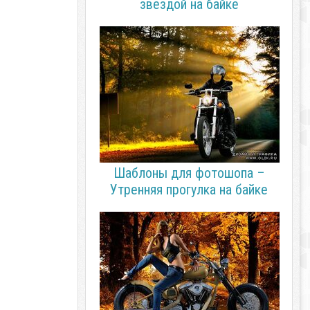
звездой на байке
Шаблоны для фотошопа –
Утренняя прогулка на байке