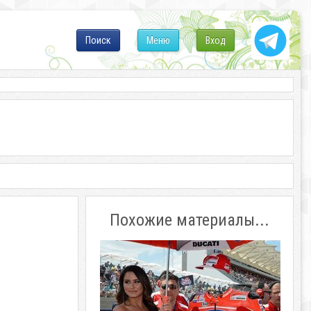
Поиск
Меню
Вход
Похожие материалы...