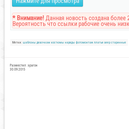
Нажмите для просмотра
* Внимание!
Данная новость создана более 2
Вероятность что ссылки рабочие очень низк
Метки:
шаблоны
девочкам
костюмы
наряды
фотомонтаж
платья
веер
старинные
Разместил:
эрагон
30.09.2015