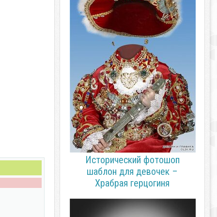
Исторический фотошоп
шаблон для девочек –
Храбрая герцогиня