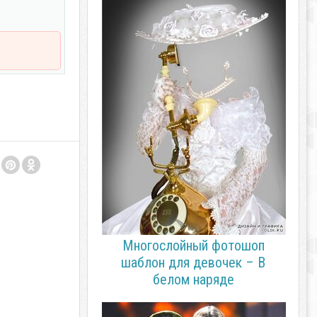
Многослойный фотошоп
шаблон для девочек – В
белом наряде