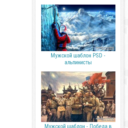
Мужской шаблон PSD -
альпинисты
Мужской шаблон - Победа в