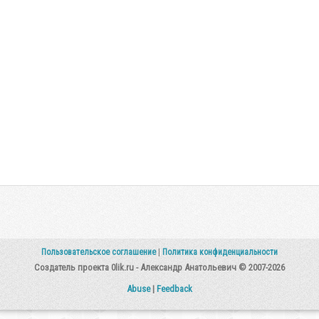
Пользовательское соглашение
|
Политика конфиденциальности
Создатель проекта 0lik.ru - Александр Анатольевич © 2007-2026
Abuse
|
Feedback