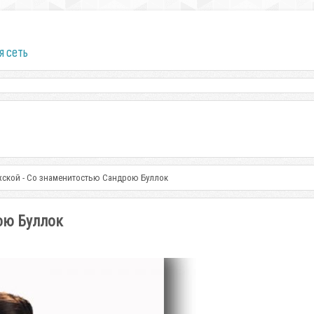
я сеть
ской - Со знаменитостью Сандрою Буллок
ою Буллок