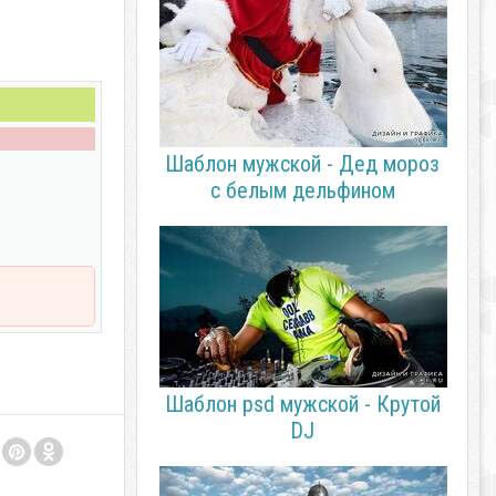
Шаблон мужской - Дед мороз
с белым дельфином
Шаблон psd мужской - Крутой
DJ