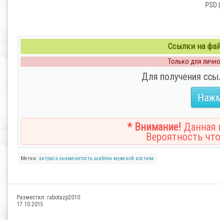
PSD |
Ссылки на файл
Только для личног
Для получения ссы
Нажм
* Внимание!
Данная н
Вероятность что
Метки:
актриса
знаменитость
шаблон
мужской
костюм
Разместил:
rabotazp2010
17.10.2015