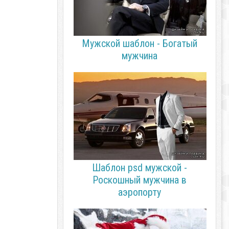
Мужской шаблон - Богатый
мужчина
Шаблон psd мужской -
Роскошный мужчина в
аэропорту