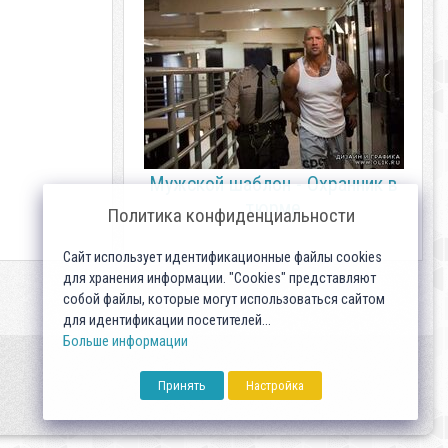
Мужской шаблон - Охранник в
тюрме
Политика конфиденциальности
Сайт использует идентификационные файлы cookies
для хранения информации. "Cookies" представляют
собой файлы, которые могут использоваться сайтом
для идентификации посетителей...
Больше информации
Принять
Настройка