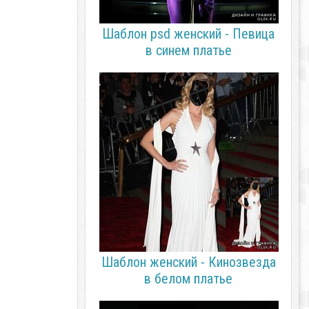
Шаблон psd женский - Певица
в синем платье
Шаблон женский - Кинозвезда
в белом платье