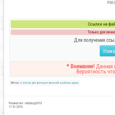
PSD |
Ссылки на файл
Только для личног
Для получения ссы
Нажм
* Внимание!
Данная н
Вероятность что
Метки:
в платье
для фотошоп
женский шаблоны
дама
Разместил:
rabotazp2010
11.01.2016