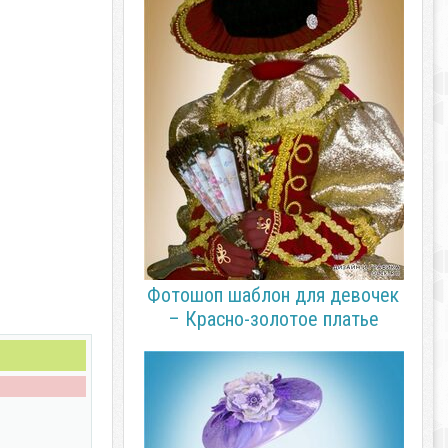
Фотошоп шаблон для девочек
– Красно-золотое платье