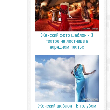
Женский фото шаблон - В
театре на лестнице в
нарядном платье
Женский шаблон - В голубом