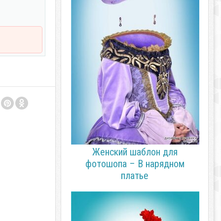
Женский шаблон для
фотошопа – В нарядном
платье