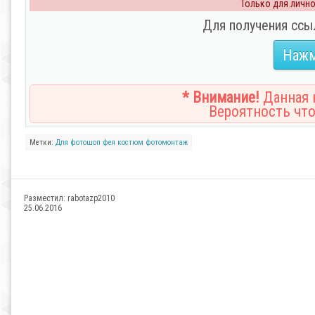
Только для личног
Для получения ссы
Нажм
* Внимание!
Данная н
Вероятность что
Метки:
Для фотошоп
фея
костюм
фотомонтаж
Разместил:
rabotazp2010
25.06.2016