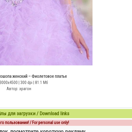
ошопа женский – Фиолетовое платье
3000x4500 | 300 dpi | 81.1 Мб
Автор: эрагон
ы для загрузки / Download links
о пользования! / For personal use only!
лок, посмотрите короткую рекламу