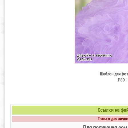
Шаблон для фот
PSD | 
Ссылки на файл
Только для личног
Для получения ссы