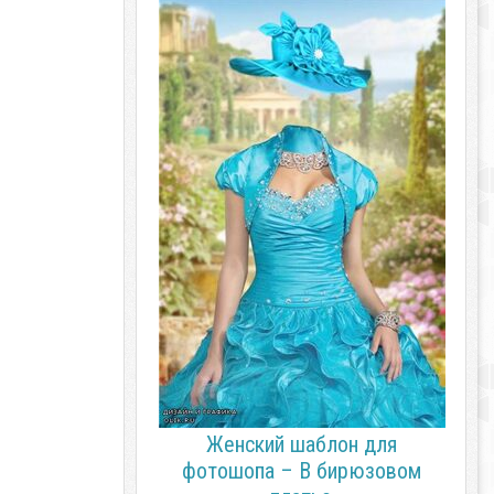
Женский шаблон для
фотошопа – В бирюзовом