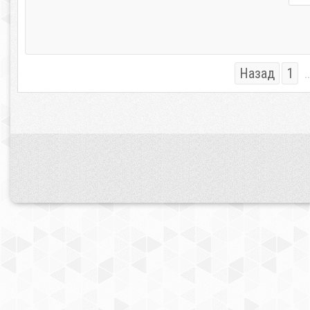
Назад
1
..