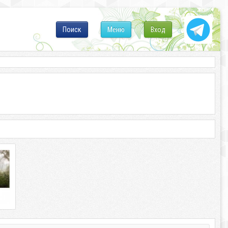
Поиск
Меню
Вход
 –
ные