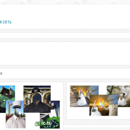
я сеть
69
остюмы для Фотошоп –
Шаблоны для Фотошоп
ртреты
Свадебные костюмы
стюмы для Фотошоп – Портреты
$this->decode_veryoldthumb('')
ор: Не известен
Шаблоны для Фотошоп – Свадеб
костюмы Разрешение: PSD | 1600 x