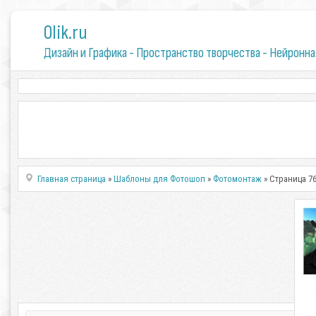
0lik.ru
Дизайн и Графика - Пространство творчества - Нейронна
Главная страница
»
Шаблоны для Фотошоп
»
Фотомонтаж
» Страница 7
К
По
Ко
Авт