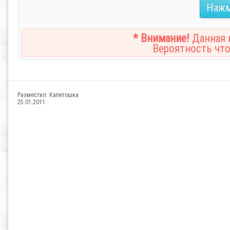
Нажм
* Внимание!
Данная н
Вероятность что
Разместил:
Капитошка
25.01.2011