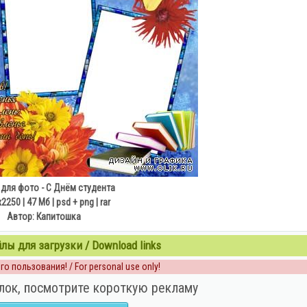
для фото - С Днём студента
2250 | 47 Мб | psd + png | rar
Автор: Капитошка
ы для загрузки / Download links
о пользования! / For personal use only!
лок, посмотрите короткую рекламу