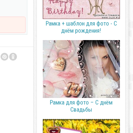
Рамка + шаблон для фото - С
днём рождения!
Рамка для фото – С днём
Свадьбы