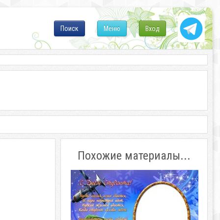
Поиск
Меню
Вход
Похожие материалы...