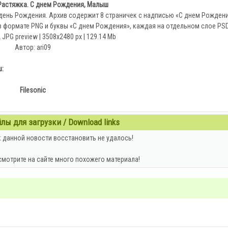
Растяжка. С днем Рождения, Малыш
день Рождения. Архив содержит 8 страничек с надписью «С днем Рожден
в формате PNG и буквы «С днем Рождения», каждая на отдельном слое PS
 JPG preview | 3508x2480 px | 129.14 Mb
Автор: ari09
ш:
Filesonic
ы для загрузки / Download links
 данной новости восстановить не удалось!
смотрите на сайте много похожего материала!